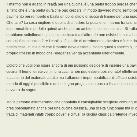
Il marmo non è adatto in realtà per una cucina, è una pietra troppo porosa che 
al fatto che è una pietra dura che può creparsi in modo davvero molto semplice
pavimento per romperlo e basta un po' di olio o di succo di limone per una mac
Che fare? La cosa migliore è quella di chiedere la posa di un marmo trattato,
impermeabile e perfetto quindi anche per un ambiente come la cucina. Si tratta 
dobbiamo sottolinearlo, piuttosto costosa ma d'altronde non esiste il lusso a ba
con cui è necessario fare i conti se è lo stile di arredamento classico ciò che 
nostra casa. Inutile dire che il marmo deve essere lucidato quasi a specchio, i 
proprio riflesso in modo che l'eleganza venga accentuata ulteriormente.
Coloro che vogliono osare ancora di più possono decidere di inserire una pavi
cucina. Il legno, direte voi, in una cucina non può essere posizionato! Effetti
tratta certo del materiale adatto ma trattamenti impermeabilizzanti efficaci esist
mondo di oggi è possibile e un bel legno pregiato con posa a lisca di pesce p
davvero da sogno.
Molte persone affermeranno che dopotutto è consigliabile scegliere comunque 
gres porcellanato anche per una cucina classica, una scelta funzionale ma di c
tratta di materiali infatti troppo poveri e diffusi, la cucina classica pretende inv