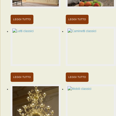
degli
armadi
classici
LEGGI TUTTO
LEGGI TUTTO
Letti
classici
Guida
alle
caratetristiche
dei
migliori
letti
classici
LEGGI TUTTO
LEGGI TUTTO
Lampadari
classici
Guida
alla
scelta