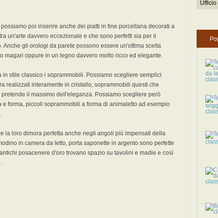
Ufficio
o possiamo poi inserire anche dei piatti in fine porcellana decorati a
ra un'arte davvero eccezionale e che sono perfetti sia per il
Po
. Anche gli orologi da parete possono essere un'ottima scelta
to magari oppure in un legno davvero molto ricco ed elegante.
n stile classico i soprammobili. Possiamo scegliere semplici
ra realizzati interamente in cristallo, soprammobili questi che
he pretende il massimo dell'eleganza. Possiamo scegliere però
a e forma, piccoli soprammobili a forma di animaletto ad esempio
.
e la loro dimora perfetta anche negli angoli più impensati della
modino in camera da letto, porta saponette in argento sono perfette
, antichi posacenere d'oro trovano spazio su tavolini e madie e così
.