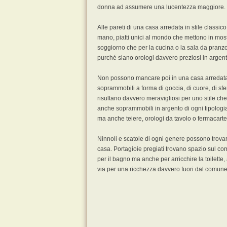
donna ad assumere una lucentezza maggiore.
Alle pareti di una casa arredata in stile classic
mano, piatti unici al mondo che mettono in most
soggiorno che per la cucina o la sala da pranzo
purché siano orologi davvero preziosi in argen
Non possono mancare poi in una casa arredata i
soprammobili a forma di goccia, di cuore, di sfe
risultano davvero meravigliosi per uno stile c
anche soprammobili in argento di ogni tipologi
ma anche teiere, orologi da tavolo o fermacarte
Ninnoli e scatole di ogni genere possono trovar
casa. Portagioie pregiati trovano spazio sul co
per il bagno ma anche per arricchire la toilette
via per una ricchezza davvero fuori dal comune