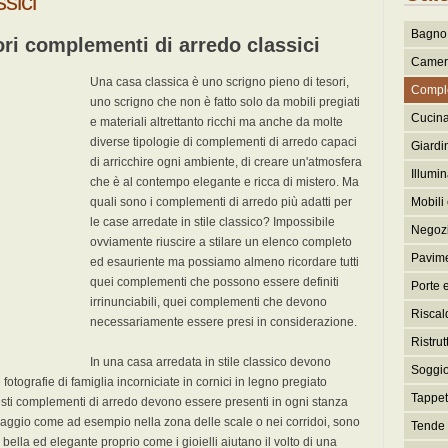
sici
Bagno 
ori complementi di arredo classici
Camera
Una casa classica è uno scrigno pieno di tesori,
Comple
uno scrigno che non è fatto solo da mobili pregiati
Cucina
e materiali altrettanto ricchi ma anche da molte
diverse tipologie di complementi di arredo capaci
Giardi
di arricchire ogni ambiente, di creare un'atmosfera
Illumi
che è al contempo elegante e ricca di mistero. Ma
quali sono i complementi di arredo più adatti per
Mobili 
le case arredate in stile classico? Impossibile
Negozi
ovviamente riuscire a stilare un elenco completo
Pavime
ed esauriente ma possiamo almeno ricordare tutti
quei complementi che possono essere definiti
Porte e
irrinunciabili, quei complementi che devono
Riscal
necessariamente essere presi in considerazione.
Ristrut
In una casa arredata in stile classico devono
Soggio
te fotografie di famiglia incorniciate in cornici in legno pregiato
Tappeti
esti complementi di arredo devono essere presenti in ogni stanza
ssaggio come ad esempio nella zona delle scale o nei corridoi, sono
Tende 
bella ed elegante proprio come i gioielli aiutano il volto di una