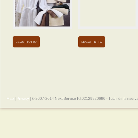
classico
Guida
alla
migliore
biancheria
per
LEGGI TUTTO
LEGGI TUTTO
il
bagno
classico
Map
|
Privacy
| © 2007-2014 Next Service P.I.02129920696 - Tutti i diritti riserva