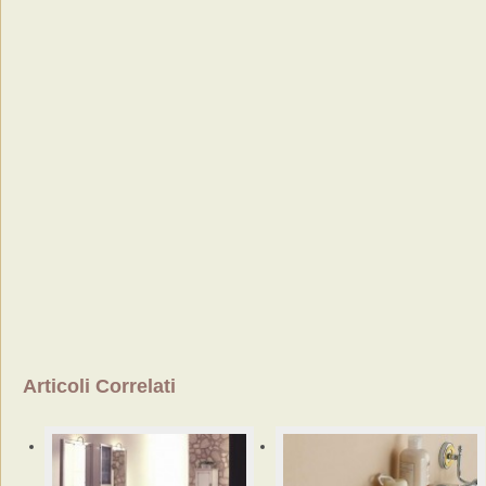
Articoli Correlati
Mobili
bagno