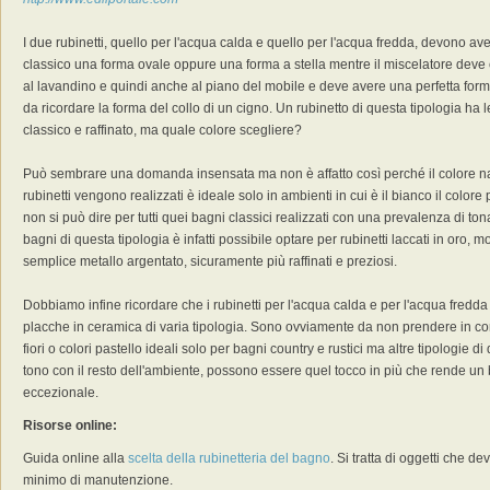
I due rubinetti, quello per l'acqua calda e quello per l'acqua fredda, devono av
classico una forma ovale oppure una forma a stella mentre il miscelatore deve 
al lavandino e quindi anche al piano del mobile e deve avere una perfetta form
da ricordare la forma del collo di un cigno. Un rubinetto di questa tipologia ha 
classico e raffinato, ma quale colore scegliere?
Può sembrare una domanda insensata ma non è affatto così perché il colore nat
rubinetti vengono realizzati è ideale solo in ambienti in cui è il bianco il colore
non si può dire per tutti quei bagni classici realizzati con una prevalenza di to
bagni di questa tipologia è infatti possibile optare per rubinetti laccati in oro, mol
semplice metallo argentato, sicuramente più raffinati e preziosi.
Dobbiamo infine ricordare che i rubinetti per l'acqua calda e per l'acqua fredda
placche in ceramica di varia tipologia. Sono ovviamente da non prendere in c
fiori o colori pastello ideali solo per bagni country e rustici ma altre tipologie 
tono con il resto dell'ambiente, possono essere quel tocco in più che rende u
eccezionale.
Risorse online:
Guida online alla
scelta della rubinetteria del bagno
. Si tratta di oggetti che 
minimo di manutenzione.