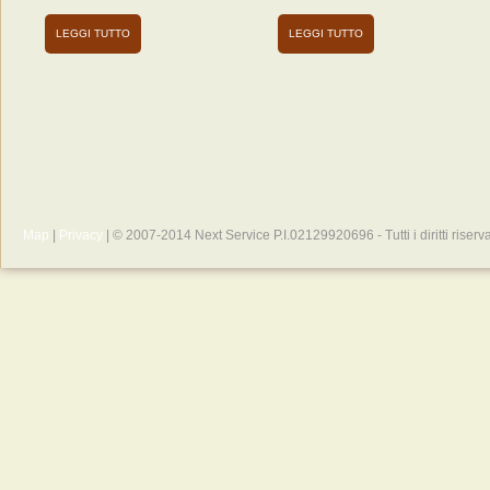
una
cucina
LEGGI TUTTO
LEGGI TUTTO
classica
Map
|
Privacy
| © 2007-2014 Next Service P.I.02129920696 - Tutti i diritti riserva