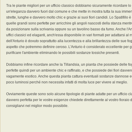
Tra le piante migliori per un ufficio classico dobbiamo sicuramente ricordare lo
un'eleganza davvero fuori dal comune e che mette in mostra tutta la sua immens
strette, lunghe e davvero molto chic e grazie ai suoi fiori candidi. Lo Spatifillo 
quelle grandi sono perfette per arricchire gli angoli nascosti della stanza ment
da posizionare sulla scrivania oppure su un tavolino basso da fumo. Anche l'Ant
uffici classici ed elaganti, anch'essa disponibile in vari formati per adattarsi a
dell'Anturio è dovuto soprattutto alla lucentezza e alla brillantezza delle sue 
aspetto che potremmo definire ceroso. L'Anturio è considerato eccellente per gli
purificare l'ambiente eliminando le possibili sostanze tossiche presenti.
Dobbiamo infine ricordare anche la Tillandsia, un pianta che possiede delle fog
perfette quindi per un ambiente chic e raffinato, e che possiede dei fiori davver
vagamente esotico. Anche questa pianta cattura eventuali sostanze dannose ed
poco luminosi perché non necessita infatti di molta luce per vivere al meglio.
Ovviamente queste sono solo alcune tipologie di piante adatte per un ufficio cla
davvero perfetta per le vostre esigenze chiedete direttamente al vostro fioraio di
consigliarvi nel miglior modo possibile.