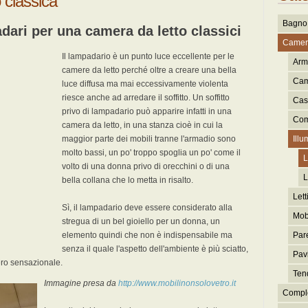
 classica
Bagno 
adari per una camera da letto classici
Camera
Il lampadario è un punto luce eccellente per le
Arma
camere da letto perché oltre a creare una bella
Cam
luce diffusa ma mai eccessivamente violenta
riesce anche ad arredare il soffitto. Un soffitto
Cas
privo di lampadario può apparire infatti in una
Com
camera da letto, in una stanza cioè in cui la
maggior parte dei mobili tranne l'armadio sono
Illu
molto bassi, un po' troppo spoglia un po' come il
L
volto di una donna privo di orecchini o di una
L
bella collana che lo metta in risalto.
Lett
Sì, il lampadario deve essere considerato alla
Mobi
stregua di un bel gioiello per un donna, un
elemento quindi che non è indispensabile ma
Pare
senza il quale l'aspetto dell'ambiente è più sciatto,
Pav
ero sensazionale.
Ten
Immagine presa da
http://www.mobilinonsolovetro.it
Comple