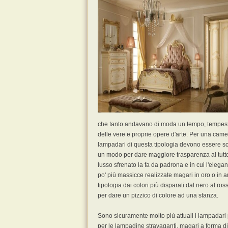
che tanto andavano di moda un tempo, tempestati 
delle vere e proprie opere d'arte. Per una cam
lampadari di questa tipologia devono essere scel
un modo per dare maggiore trasparenza al tutto 
lusso sfrenato la fa da padrona e in cui l'eleg
po' più massicce realizzate magari in oro o in
tipologia dai colori più disparati dal nero al ros
per dare un pizzico di colore ad una stanza.
Sono sicuramente molto più attuali i lampadari p
per le lampadine stravaganti, magari a forma di 