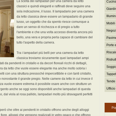
La scelta dei lampadari per una camera da letto
Cucina
classici e quindi eleganti e raffinati deve seguire una
Giardi
sola indicazione, il lusso. Il lampadario per una camera
Illumi
da letto classica deve essere un lampadario di grande
lusso, un oggetto che da spento riesce comunque a
Mobili 
dare un senso di ricchezza e di pregio a tutto
Negozi
l'ambiente e che una volta accesso diventa ancora più
bello, una vera e propria perla capace di cambiare del
Pavime
tutto l'aspetto della camera.
Porte e
Riscal
Tra i lampadari più belli per una camera da letto
classica troviamo sicuramente quei lampadari ampi
Ristrut
da pendenti in cristallo e da decori floreali ricchi di dettagli,
Soggio
era da letto che vuole essere elegante ma anche molto sobria i
ti con una struttura pressoché impercettibile e con tanti cristallo,
Tappeti
nonostante il grande pregio. Nelle camere da letto in cui invece il
Tende 
anza vuole essere estrema è possibile osare anche con strutture un
Ufficio
 argento anche se oggi sono disponibili anche lampadari di questa
so, dal viola al rosa pallido, lampadari molto più stravaganti perfetti
Po
erò che oltre ai pendenti in cristallo offrono anche degli alloggi
fiore, alloggi che vengono realizzati in vetro opaco e che offrono