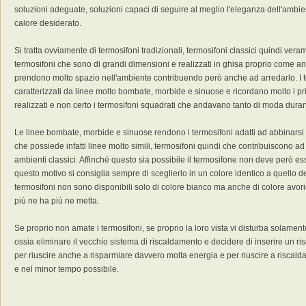
soluzioni adeguate, soluzioni capaci di seguire al meglio l'eleganza dell'ambi
calore desiderato.
Si tratta ovviamente di termosifoni tradizionali, termosifoni classici quindi vera
termosifoni che sono di grandi dimensioni e realizzati in ghisa proprio come
prendono molto spazio nell'ambiente contribuendo però anche ad arredarlo. I t
caratterizzati da linee molto bombate, morbide e sinuose e ricordano molto i pri
realizzati e non certo i termosifoni squadrati che andavano tanto di moda durant
Le linee bombate, morbide e sinuose rendono i termosifoni adatti ad abbinarsi 
che possiede infatti linee molto simili, termosifoni quindi che contribuiscono a
ambienti classici. Affinché questo sia possibile il termosifone non deve però ess
questo motivo si consiglia sempre di sceglierlo in un colore identico a quello de
termosifoni non sono disponibili solo di colore bianco ma anche di colore avor
più ne ha più ne metta.
Se proprio non amate i termosifoni, se proprio la loro vista vi disturba solament
ossia eliminare il vecchio sistema di riscaldamento e decidere di inserire un
per riuscire anche a risparmiare davvero molta energia e per riuscire a risca
e nel minor tempo possibile.