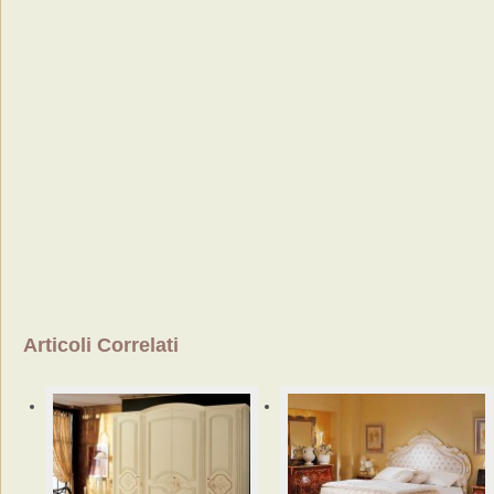
Articoli Correlati
Armadi
classici
Guida
alle