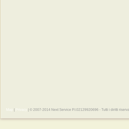
Map
|
Privacy
| © 2007-2014 Next Service P.I.02129920696 - Tutti i diritti riserva