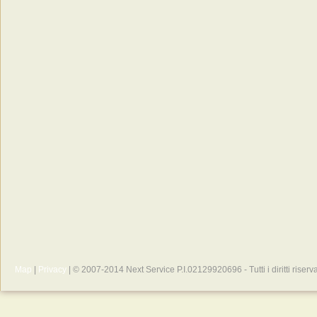
Map
|
Privacy
| © 2007-2014 Next Service P.I.02129920696 - Tutti i diritti riserva