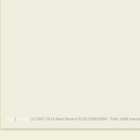
Map
|
Privacy
| © 2007-2014 Next Service P.I.02129920696 - Tutti i diritti riserva